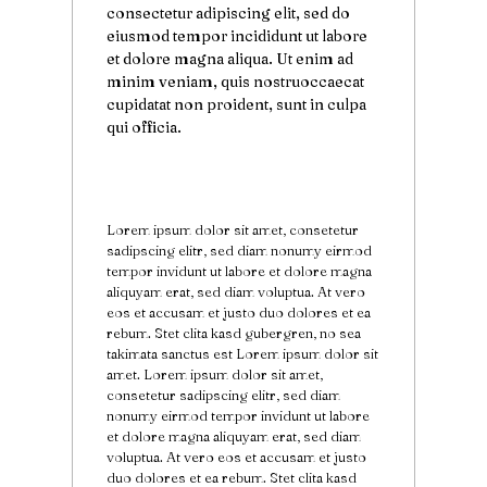
consectetur adipiscing elit, sed do
eiusmod tempor incididunt ut labore
et dolore magna aliqua. Ut enim ad
minim veniam, quis nostruoccaecat
cupidatat non proident, sunt in culpa
qui officia.
Lorem ipsum dolor sit amet, consetetur
sadipscing elitr, sed diam nonumy eirmod
tempor invidunt ut labore et dolore magna
aliquyam erat, sed diam voluptua. At vero
eos et accusam et justo duo dolores et ea
rebum. Stet clita kasd gubergren, no sea
takimata sanctus est Lorem ipsum dolor sit
amet. Lorem ipsum dolor sit amet,
consetetur sadipscing elitr, sed diam
nonumy eirmod tempor invidunt ut labore
et dolore magna aliquyam erat, sed diam
voluptua. At vero eos et accusam et justo
duo dolores et ea rebum. Stet clita kasd